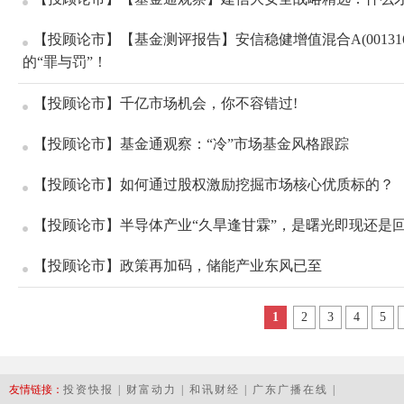
【投顾论市】【基金测评报告】安信稳健增值混合A(00131
的“罪与罚”！
【投顾论市】千亿市场机会，你不容错过!
【投顾论市】基金通观察：“冷”市场基金风格跟踪
【投顾论市】如何通过股权激励挖掘市场核心优质标的？
【投顾论市】半导体产业“久旱逢甘霖”，是曙光即现还是
【投顾论市】政策再加码，储能产业东风已至
1
2
3
4
5
友情链接：
投资快报
|
财富动力
|
和讯财经
|
广东广播在线
|