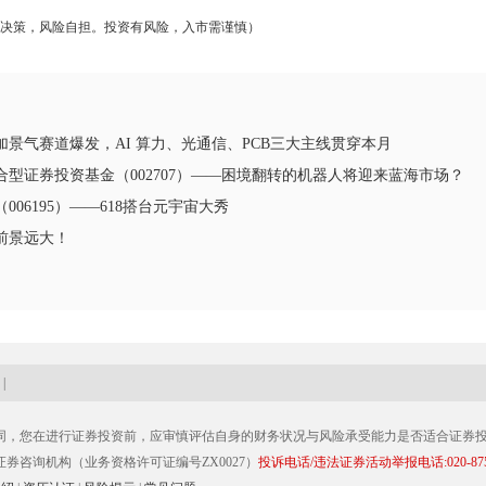
决策，风险自担。投资有风险，入市需谨慎）
景气赛道爆发，AI 算力、光通信、PCB三大主线贯穿本月
型证券投资基金（002707）——困境翻转的机器人将迎来蓝海市场？
6195）——618搭台元宇宙大秀
前景远大！
|
同，您在进行证券投资前，应审慎评估自身的财务状况与风险承受能力是否适合证券
咨询机构（业务资格许可证编号ZX0027）
投诉电话/违法证券活动举报电话:020-8756