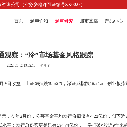
咨询公司（业务资格许可证编号ZX0027）
首页
越声介绍
越声研究
股市直播
产品中心
通观察：“冷”市场基金风格跟踪
2022-03-12 19:32:18 |
分享至
月
日收盘，上证综指跌
，深证成指跌
，创业板指
9
10.53 %
18.51%
显示，今年
月份，公募基金平均发行份额仅有
亿份，创下近
2
4.21
低水平；发行总份额更是只有
亿份，一举打破
股近
年来
134.74
A
9