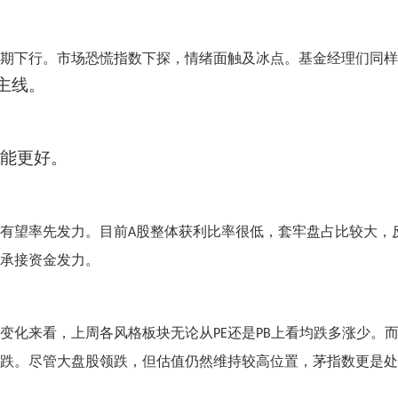
期下行。市场恐慌指数下探，情绪面触及冰点。基金经理们同样
主线。
能更好。
有望率先发力。目前
股整体获利比率很低，套牢盘占比较大，
A
承接资金发力。
变化来看，上周各风格板块无论从
还是
上看均跌多涨少。
PE
PB
跌。尽管大盘股领跌，但估值仍然维持较高位置，茅指数更是处