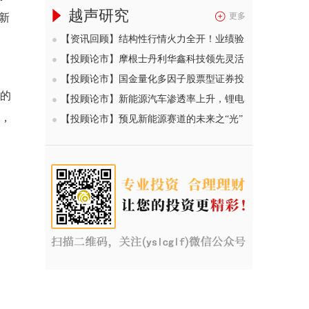
越声研究
更多
新
【资讯回顾】结构性行情火力全开！业绩验
证期叠加景气赛道爆发，AI 算力、光通
【投顾论市】摩根士丹利华鑫科技领先灵活
信、PCB三大主线贯穿本月
配置混合型证券投资基金（002707）——困
【投顾论市】国金量化多因子股票型证券投
境翻转的机器人将迎来蓝海市场？
的
资基金（006195）——618搭台元宇宙大秀
【投顾论市】新能源汽车渗透率上升，锂电
产业链前景远大！
，
【投顾论市】预见新能源赛道的未来之“光”