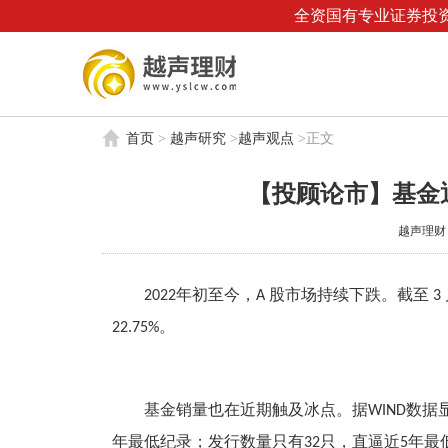
全资国有专业证券投资
首页
>
越声研究
>
越声观点
>
正文
【投顾论市】基金
越声理财 | 
年初至今，
股市场持续下跌。截至
2022
A
3
。
22.75%
基金销量也在近期触及冰点。据
数据
WIND
年最低纪录；发行数量只有
只，直逼近
年最
32
5