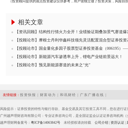
（投资顾问提供的观点投资建议仅供参考，用户需独立做了投资决策，风险自
相关文章
【资讯回顾】结构性行情火力全开！业绩验证期叠加景气赛道爆发
【投顾论市】摩根士丹利华鑫科技领先灵活配置混合型证券投资基
【投顾论市】国金量化多因子股票型证券投资基金（006195）—
【投顾论市】新能源汽车渗透率上升，锂电产业链前景远大！
【投顾论市】预见新能源赛道的未来之“光”
友情链接：
投资快报
|
财富动力
|
和讯财经
|
广东广播在线
|
风险提示：证券投资的特性与银行存款、基金交易及其它投资工具不同，您在进行证
广州越声理财咨询有限公司：专业证券咨询公司，是全国证监会认证证券咨询机构（业务
越声理财网备案号：
粤ICP备14063842号
未经授权请勿转载
公司介绍
|
资历认证
|