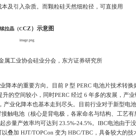
成本及引入杂质。而颗粒硅天然细粒径，可直接用
CZ
）示意图
续拉晶（
C
金属工业协会硅业分会，东方证券研究所
业降本的重要方向。目前
P 型 PERC
电池片
技术转换
升的空间较小，同时PERC 经过 6 年多的发展，产业
/W，产业化降本也基本走到尽头。
目前行业对于新型电
 与背接触电池（核心
是背电极，各家命名与结构、工艺有
起步量产效率均可达到
23.5%-24.5%。IBC
电池由于
可以叠加
HJT/TOPCon 变为 HBC/TBC，具备较大的技