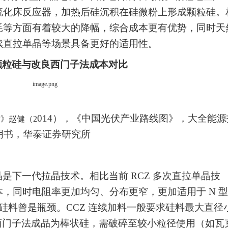
流化床反应器，加热后硅沉积在硅微粉上形成颗粒硅。
耗等方面有着较大的降幅，综合成本更有优势，同时天
续直拉单晶等场景具备更好的适用性。
颗粒硅与改良西门子法成本对比
014
），《中国光伏产业路线图》，大全能源
讨》赵健（
2
明书，华泰证券研究所
拉晶是下一代拉晶技
术。相比当前
RCZ 多次直拉单晶技
本，同时电阻率更加均匀、分布更窄，更加适用于
N 型
硅料曾是瓶颈。CCZ 连续加
料一般要求硅料最大直径
西门子法成品为棒状硅，需破碎至较小粒径使用（如瓦