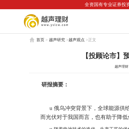
全资国有专业证券投资
首页
>
越声研究
>
越声观点
>
正文
【投顾论市】预
越声理财 | 
研报摘要：
u
俄乌冲突背景下，全球能源供
而光伏对于我国而言，也有助于降低
u