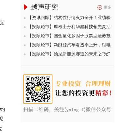
越声研究
更多
【资讯回顾】结构性行情火力全开！业绩验
技
证期叠加景气赛道爆发，AI 算力、光通
【投顾论市】摩根士丹利华鑫科技领先灵活
信、PCB三大主线贯穿本月
配置混合型证券投资基金（002707）——困
【投顾论市】国金量化多因子股票型证券投
境翻转的机器人将迎来蓝海市场？
资基金（006195）——618搭台元宇宙大秀
【投顾论市】新能源汽车渗透率上升，锂电
产业链前景远大！
【投顾论市】预见新能源赛道的未来之“光”
约
源
金