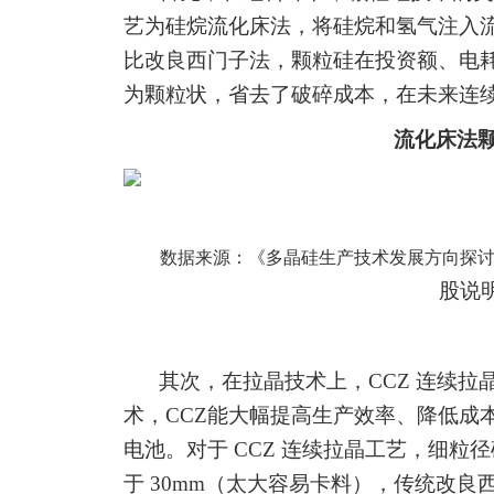
艺为硅烷流化床法，将硅烷和氢气注入
比改良西门子法，颗粒硅在投资额、电
为颗粒状，省去了破碎成本，在未来连
流化床法
数据来源：《多晶硅生产技术发展方向探
股说
其次，在拉晶技术上，
CCZ 连续
术，
C
CZ
能
大幅提高生产效率、降低
成
电池。
对于
CCZ 连续拉晶工艺，细粒径
于
30mm（太大容易卡料），传统改良