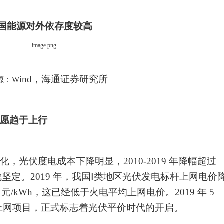
国能源对外依存度较高
ind
，海通证券研究所
源：
W
愿趋于上行
化，光伏度电成本下降明显，
2010-2019 年降幅超过
伐坚定。
2019 年，我国Ⅰ类地区光伏发
电标杆上网电价
5 元/kWh，这
已经低于火电平均上网电价。
2019 年 5
上网项目，正式标志着光伏平价时代的开启。