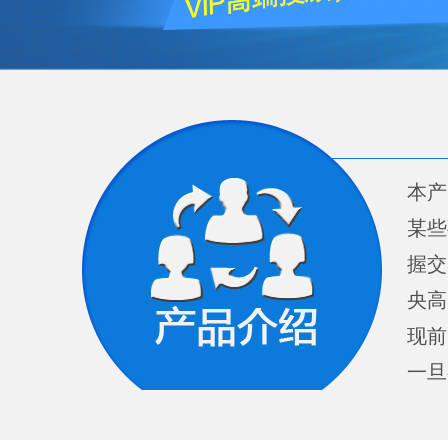
本产
某些
握交
央高
现前
一旦