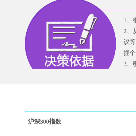
1、
2、
议等
握个
3、
沪深300指数