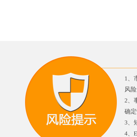
1、
风险
2、
确定
3、
4、