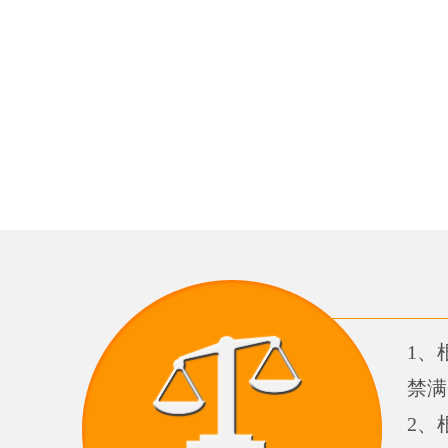
1、
禁满
2、